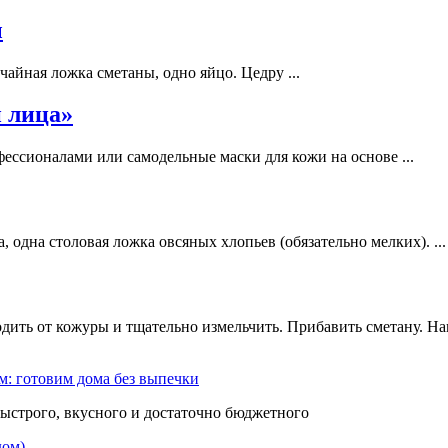
ы
айная ложка сметаны, одно яйцо. Цедру ...
й лица»
ессионалами или самодельные маски для кожи на основе ...
 одна столовая ложка овсяных хлопьев (обязательно мелких). ...
ить от кожуры и тщательно измельчить. Прибавить сметану. Нан
м: готовим дома без выпечки
быстрого, вкусного и достаточно бюджетного
дом)