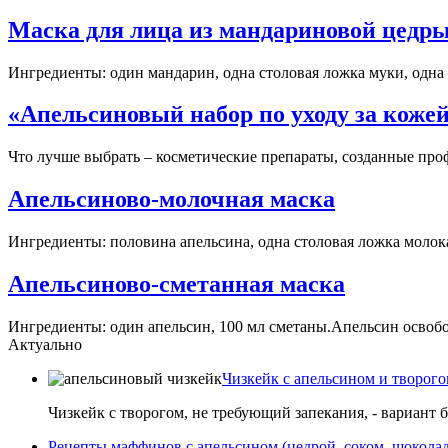
Маска для лица из мандариновой цедр
Ингредиенты: один мандарин, одна столовая ложка муки, одна ч
«Апельсиновый набор по уходу за коже
Что лучше выбрать – косметические препараты, созданные проф
Апельсиново-молочная маска
Ингредиенты: половина апельсина, одна столовая ложка молока,
Апельсиново-сметанная маска
Ингредиенты: один апельсин, 100 мл сметаны.Апельсин освобод
Актуально
Чизкейк с апельсином и творого
Чизкейк с творогом, не требующий запекания, - вариант 
Рецепты маффинов с апельсином (цедрой, соком, шокола