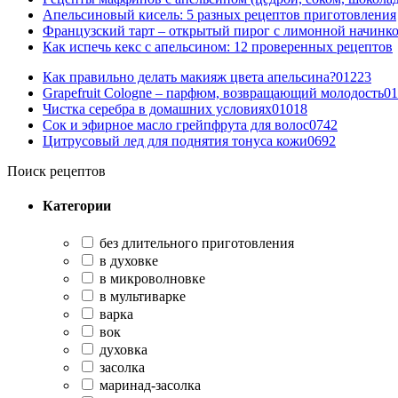
Апельсиновый кисель: 5 разных рецептов приготовления
Французский тарт – открытый пирог с лимонной начинко
Как испечь кекс с апельсином: 12 проверенных рецептов
Как правильно делать макияж цвета апельсина?
0
1223
Grapefruit Cologne – парфюм, возвращающий молодость
0
1
Чистка серебра в домашних условиях
0
1018
Сок и эфирное масло грейпфрута для волос
0
742
Цитрусовый лед для поднятия тонуса кожи
0
692
Поиск рецептов
Категории
без длительного приготовления
в духовке
в микроволновке
в мультиварке
варка
вок
духовка
засолка
маринад-засолка