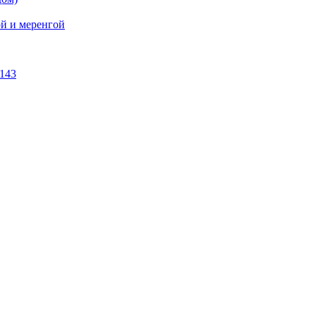
й и меренгой
143