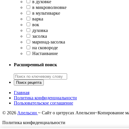
в духовке
в микроволновке
в мультиварке
варка
вок
духовка
засолка
маринад-засолка
на сковороде
Настаивание
Расширенный поиск
Главная
Политика конфиденциальности
Пользовательское соглашение
©
2026
Апельсин
~ Сайт о цитрусах Апельсин~Копирование ма
Политика конфиденциальности