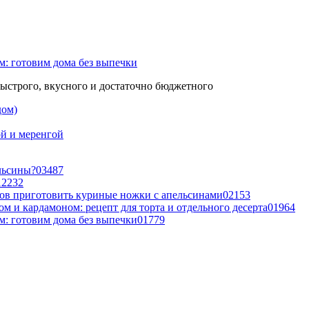
м: готовим дома без выпечки
быстрого, вкусного и достаточно бюджетного
дом)
й и меренгой
льсины?
0
3487
1
2232
бов приготовить куриные ножки с апельсинами
0
2153
ом и кардамоном: рецепт для торта и отдельного десерта
0
1964
м: готовим дома без выпечки
0
1779