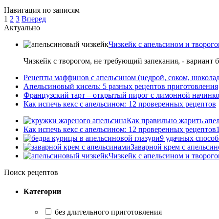
Навигация по записям
1
2
3
Вперед
Актуально
Чизкейк с апельсином и творого
Чизкейк с творогом, не требующий запекания, - вариант 
Рецепты маффинов с апельсином (цедрой, соком, шокола
Апельсиновый кисель: 5 разных рецептов приготовления
Французский тарт – открытый пирог с лимонной начинко
Как испечь кекс с апельсином: 12 проверенных рецептов
Как правильно жарить апе
Как испечь кекс с апельсином: 12 проверенных рецептов
9 удачных спосо
Заварной крем с апельсин
Чизкейк с апельсином и творого
Поиск рецептов
Категории
без длительного приготовления