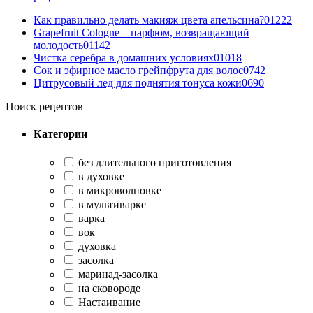
Как правильно делать макияж цвета апельсина?
0
1222
Grapefruit Cologne – парфюм, возвращающий
молодость
0
1142
Чистка серебра в домашних условиях
0
1018
Сок и эфирное масло грейпфрута для волос
0
742
Цитрусовый лед для поднятия тонуса кожи
0
690
Поиск рецептов
Категории
без длительного приготовления
в духовке
в микроволновке
в мультиварке
варка
вок
духовка
засолка
маринад-засолка
на сковороде
Настаивание