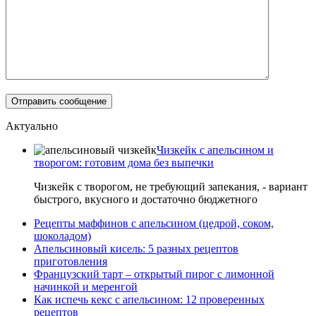
Актуально
Чизкейк с апельсином и
творогом: готовим дома без выпечки
Чизкейк с творогом, не требующий запекания, - вариант
быстрого, вкусного и достаточно бюджетного
Рецепты маффинов с апельсином (цедрой, соком,
шоколадом)
Апельсиновый кисель: 5 разных рецептов
приготовления
Французский тарт – открытый пирог с лимонной
начинкой и меренгой
Как испечь кекс с апельсином: 12 проверенных
рецептов