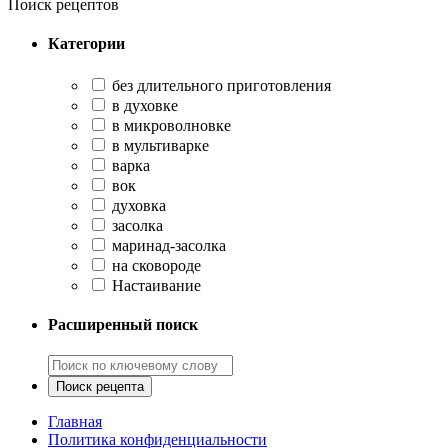
Поиск рецептов
Категории
без длительного приготовления
в духовке
в микроволновке
в мультиварке
варка
вок
духовка
засолка
маринад-засолка
на сковороде
Настаивание
Расширенный поиск
Главная
Политика конфиденциальности