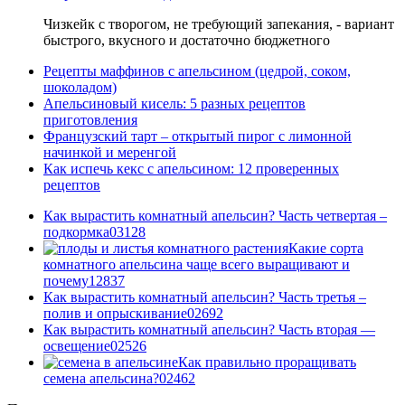
Чизкейк с творогом, не требующий запекания, - вариант
быстрого, вкусного и достаточно бюджетного
Рецепты маффинов с апельсином (цедрой, соком,
шоколадом)
Апельсиновый кисель: 5 разных рецептов
приготовления
Французский тарт – открытый пирог с лимонной
начинкой и меренгой
Как испечь кекс с апельсином: 12 проверенных
рецептов
Как вырастить комнатный апельсин? Часть четвертая –
подкормка
0
3128
Какие сорта
комнатного апельсина чаще всего выращивают и
почему
1
2837
Как вырастить комнатный апельсин? Часть третья –
полив и опрыскивание
0
2692
Как вырастить комнатный апельсин? Часть вторая —
освещение
0
2526
Как правильно проращивать
семена апельсина?
0
2462