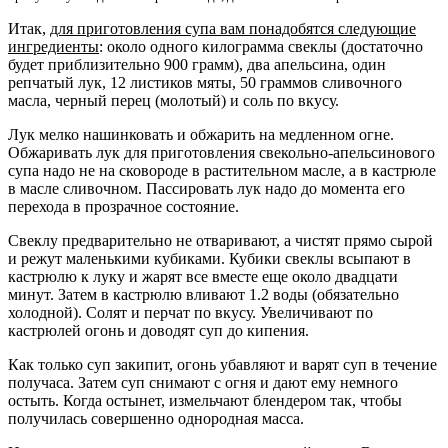
Итак,
для приготовления супа вам понадобятся следующие
ингредиенты
: около одного килограмма свеклы (достаточно
будет приблизительно 900 грамм), два апельсина, один
репчатый лук, 12 листиков мяты, 50 граммов сливочного
масла, черный перец (молотый) и соль по вкусу.
Лук мелко нашинковать и обжарить на медленном огне.
Обжаривать лук для приготовления свекольно-апельсинового
супа надо не на сковороде в растительном масле, а в кастрюле
в масле сливочном. Пассировать лук надо до момента его
перехода в прозрачное состояние.
Свеклу предварительно не отваривают, а чистят прямо сырой
и режут маленькими кубиками. Кубики свеклы всыпают в
кастрюлю к луку и жарят все вместе еще около двадцати
минут. Затем в кастрюлю вливают 1.2 воды (обязательно
холодной). Солят и перчат по вкусу. Увеличивают по
кастрюлей огонь и доводят суп до кипения.
Как только суп закипит, огонь убавляют и варят суп в течение
получаса. Затем суп снимают с огня и дают ему немного
остыть. Когда остынет, измельчают блендером так, чтобы
получилась совершенно однородная масса.