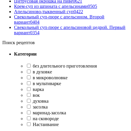
Цитрусовая окрошка на пиве
0
621
Крем-суп из шпината с апельсинами
0
505
Апельсиново-тыквенный суп
0
422
Свекольный суп-пюре с апельсином. Второй
вариант
0
404
Свекольный суп-пюре с апельсиновой цедрой. Первый
вариант
0
354
Поиск рецептов
Категории
без длительного приготовления
в духовке
в микроволновке
в мультиварке
варка
вок
духовка
засолка
маринад-засолка
на сковороде
Настаивание