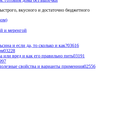
м: готовим дома без выпечки
быстрого, вкусного и достаточно бюджетного
дом)
й и меренгой
сина и если да, то сколько и как?
0
3616
ом
0
3228
а или вред и как его правильно пить
0
3191
997
 полезные свойства и варианты применния
0
2556