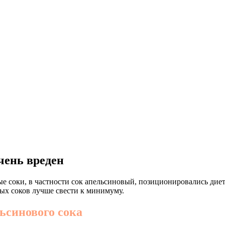
чень вреден
ые соки, в частности сок апельсиновый, позиционировались диет
ных соков лучше свести к минимуму.
ьсинового сока