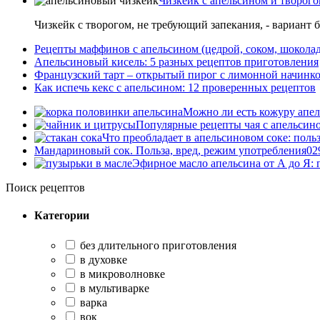
Чизкейк с апельсином и творого
Чизкейк с творогом, не требующий запекания, - вариант 
Рецепты маффинов с апельсином (цедрой, соком, шокола
Апельсиновый кисель: 5 разных рецептов приготовления
Французский тарт – открытый пирог с лимонной начинко
Как испечь кекс с апельсином: 12 проверенных рецептов
Можно ли есть кожуру апель
Популярные рецепты чая с апельсин
Что преобладает в апельсиновом соке: польз
Мандариновый сок. Польза, вред, режим употребления
0
2
Эфирное масло апельсина от А до Я:
Поиск рецептов
Категории
без длительного приготовления
в духовке
в микроволновке
в мультиварке
варка
вок