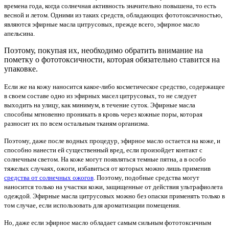
времена года, когда солнечная активность значительно повышена, то есть
весной и летом. Одними из таких средств, обладающих фототоксичностью,
являются эфирные масла цитрусовых
, прежде всего, эфирное масло
апельсина.
Поэтому, покупая их, необходимо обратить внимание на
пометку о фототоксичности, которая обязательно ставится на
упаковке.
Если же на кожу наносится какое-либо косметическое средство, содержащее
в своем составе одно из эфирных масел цитрусовых, то не следует
выходить на улицу, как минимум, в течение суток. Эфирные масла
способны мгновенно проникать в кровь через кожные поры, которая
разносит их по всем остальным тканям организма.
Поэтому, даже после водных процедур, эфирное масло остается на коже, и
способно нанести ей существенный вред, если произойдет контакт с
солнечным светом. На коже могут появляться темные пятна, а в особо
тяжелых случаях, ожоги, избавиться от которых можно лишь применив
средства от солнечных ожогов
. Поэтому, подобные средства могут
наносится только на участки кожи, защищенные от действия ультрафиолета
одеждой. Эфирные масла цитрусовых можно без опаски применять только в
том случае, если использовать для ароматизации помещения.
Но, даже если эфирное масло обладает самым сильным фототоксичным