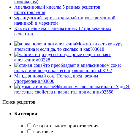
шоколадом)
Апельсиновый кисель: 5 разных рецептов
приготовления
Французский тарт – открытый пирог с лимонной
начинкой и меренгой
Как испечь кекс с апельсином: 12 проверенных
рецептов
Можно ли есть кожуру
апельсина и если да, то сколько и как?
0
3618
Популярные рецепты чая с
апельсином
0
3228
Что преобладает в апельсиновом соке:
польза или вред и как его правильно пить
0
3192
Мандариновый сок. Польза, вред, режим
употребления
0
3000
Эфирное масло апельсина от А до Я:
полезные свойства и варианты применния
0
2558
Поиск рецептов
Категории
без длительного приготовления
в духовке