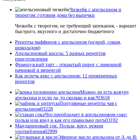
Чизкейк с апельсином и
творогом: готовим дома без выпечки
Чизкейк с творогом, не требующий запекания, - вариант
быстрого, вкусного и достаточно бюджетного
Рецепты маффинов с апельсином (цедрой, соком,
шоколадом)
Апельсиновый кисель: 5 разных рецептов
приготовления
Французский тарт – открытый пирог с лимонной
начинкой и меренгой
Как испечь кекс с апельсином: 12 проверенных
рецептов
Можно ли есть кожуру
апельсина и если да, то сколько и как?
0
3618
Популярные рецепты чая с
апельсином
0
3228
Что преобладает в апельсиновом соке:
польза или вред и как его правильно пить
0
3192
Мандариновый сок. Польза, вред, режим
употребления
0
2999
Эфирное масло апельсина от А до Я: