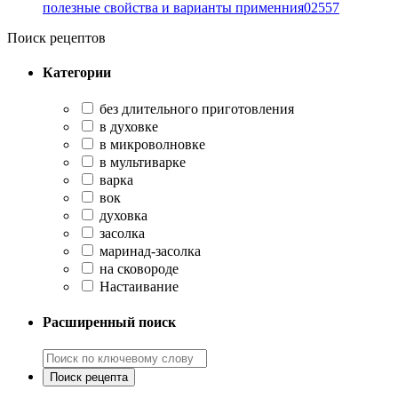
полезные свойства и варианты применния
0
2557
Поиск рецептов
Категории
без длительного приготовления
в духовке
в микроволновке
в мультиварке
варка
вок
духовка
засолка
маринад-засолка
на сковороде
Настаивание
Расширенный поиск