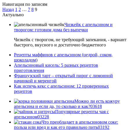
Навигация по записям
Назад
1
2
…
7
8
9
Актуально
Чизкейк с апельсином и
творогом: готовим дома без выпечки
Чизкейк с творогом, не требующий запекания, - вариант
быстрого, вкусного и достаточно бюджетного
Рецепты маффинов с апельсином (цедрой, соком,
шоколадом)
Апельсиновый кисель: 5 разных рецептов
приготовления
Французский тарт – открытый пирог с лимонной
начинкой и меренгой
Как испечь кекс с апельсином: 12 проверенных
рецептов
Можно ли есть кожуру
апельсина и если да, то сколько и как?
0
3618
Популярные рецепты чая с
апельсином
0
3228
Что преобладает в апельсиновом соке:
польза или вред и как его правильно пить
0
3192