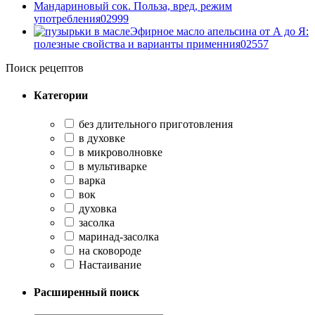
Мандариновый сок. Польза, вред, режим
употребления
0
2999
Эфирное масло апельсина от А до Я:
полезные свойства и варианты применния
0
2557
Поиск рецептов
Категории
без длительного приготовления
в духовке
в микроволновке
в мультиварке
варка
вок
духовка
засолка
маринад-засолка
на сковороде
Настаивание
Расширенный поиск