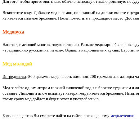
Для того чтобы приготовить квас обычно используют эмалированную посуду.
Вскипятите воду. Добавьте мед и лимон, порезанный на дольки вместе с цедр
не начнется сильное брожение. После поместите в прохладное место. Добавьт
Медовуха
Напиток, имеющий многовековую историю. Раньше медоварни были повсюду, а
«традиционно русским напитком». Однако в национальных кухнях Европы им
Мед молодой
Ингредиенты
:
800 граммов
меда, шесть лимонов,
200 граммов
изюма, одна ча
Мед залейте одним литром горячей кипяченой воды и бросьте туда изюм и 
оставьте. Лимоны и изюм всплывут наверх, когда начнется брожение. Напиток
этому сроку мед дойдет и будет готов к употреблению.
Больше рецептов Вы сможете найти на сайте, посвященному
медолечению
.