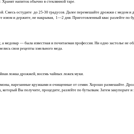
 Хранят напиток обычно в стеклянной таре.
ой. Смесь остудите
до 25-30 градусов. Далее перемешайте дрожжи с медом и до
е изюм и держите, не накрывая,
1—2 дня. Приготовленный квас разлейте по б
 медовар — была известная и почитаемая профессия. Ни одно застолье не обх
елись свои рецепты хмельного меда.
йная ложка дрожжей, восемь чайных ложек муки.
лимоны, нарезанные кружками и очищенные от семян. Хорошо размешайте. Дро
, который Вы получите, процедите, разлейте по бутылкам. Затем закупорьте и 