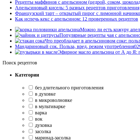
Рецепты маффинов с апельсином (цедрой, соком, шокола
Апельсиновый кисель: 5 разных рецептов приготовления
Французский тарт – открытый пирог с лимонной начинко
Как испечь кекс с апельсином: 12 проверенных рецептов
Можно ли есть кожуру апель
Популярные рецепты чая с апельсин
Что преобладает в апельсиновом соке: польз
Мандариновый сок. Польза, вред, режим употребления
0
2
Эфирное масло апельсина от А до Я:
Поиск рецептов
Категории
без длительного приготовления
в духовке
в микроволновке
в мультиварке
варка
вок
духовка
засолка
маринад-засолка