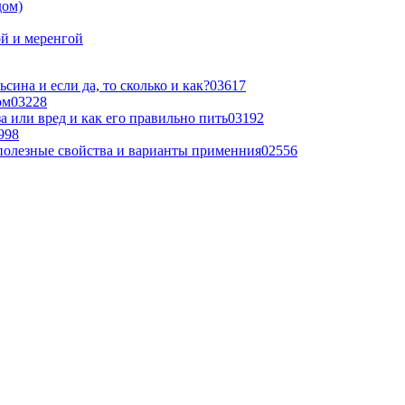
дом)
й и меренгой
сина и если да, то сколько и как?
0
3617
ом
0
3228
а или вред и как его правильно пить
0
3192
998
 полезные свойства и варианты применния
0
2556