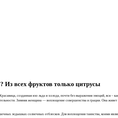
? Из всех фруктов только цитрусы
Красавица, созданная изо льда и холода, почти без выражения эмоций, вся – к
тельности. Зимняя женщина — воплощение совершенства и грации. Она живет в 
шечных ледышках солнечных отблесков. Для воплощения таинства, коими явля