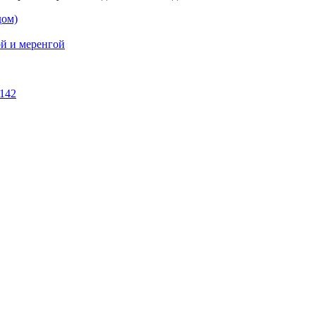
дом)
й и меренгой
142