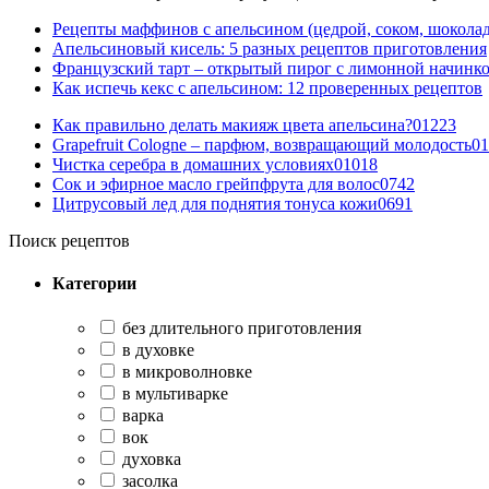
Рецепты маффинов с апельсином (цедрой, соком, шокола
Апельсиновый кисель: 5 разных рецептов приготовления
Французский тарт – открытый пирог с лимонной начинко
Как испечь кекс с апельсином: 12 проверенных рецептов
Как правильно делать макияж цвета апельсина?
0
1223
Grapefruit Cologne – парфюм, возвращающий молодость
0
1
Чистка серебра в домашних условиях
0
1018
Сок и эфирное масло грейпфрута для волос
0
742
Цитрусовый лед для поднятия тонуса кожи
0
691
Поиск рецептов
Категории
без длительного приготовления
в духовке
в микроволновке
в мультиварке
варка
вок
духовка
засолка