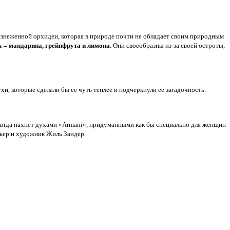
 изнеженной орхидеи, которая в природе почти не обладает своим природным
 – мандарина, грейпфрута и лимона.
Они своеобразны из-за своей остроты,
и, которые сделали бы ее чуть теплее и подчеркнули ее загадочность.
, когда пахнет духами «Armani», придуманными как бы специально для женщин
ьер и художник Жиль Зандер.