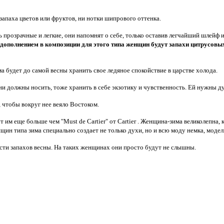
запаха цветов или фруктов, ни нотки шипрового оттенка.
ь прозрачные и легкие, они напомнят о себе, только оставив легчайший шлейф
дополнением в композиции для этого типа женщин будут запахи цитрусовых
а будет до самой весны хранить свое ледяное спокойствие в царстве холода.
 должны носить, тоже хранить в себе экзотику и чувственность. Ей нужны дух
, чтобы вокруг нее веяло Востоком.
т им еще больше чем "Must de Cartier" от Cartier . Женщина-зима великолепна
н типа зима специально создает не только духи, но и всю моду немка, модел
ости запахов весны. На таких женщинах они просто будут не слышны.