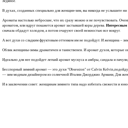
ледяное.
В духах, созданных специально для женщин-зим, вы никогда не услышите ни 
Ароматы настолько неброские, что их сразу можно и не почувствовать. Очен
ароматом, или вдруг покажется аромат застывшей коры дерева.
Интересным 
сначала обдадут холодом, а потом очаруют своей нежностью все вокруг.
А вот духи со сладким фруктовым оттенком им не подойдут. И женщина – зим
Облик женщины-зимы драматичен и таинственен. И аромат духов, которые они
Идеально для нее подойдет легкий аромат мускуса и амбры, сандала и пачули
Бесспорный зимний аромат — это духи "Obsession" от Calvin Kelvin,подойду
— зим модным дизайнером из солнечной Италии Джорджио Армани, Для женщи
И в заключении совет: женщинам зимнего типа надо избегать свежести и юн