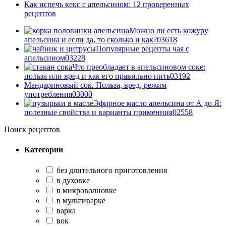
Как испечь кекс с апельсином: 12 проверенных
рецептов
Можно ли есть кожуру
апельсина и если да, то сколько и как?
0
3618
Популярные рецепты чая с
апельсином
0
3228
Что преобладает в апельсиновом соке:
польза или вред и как его правильно пить
0
3192
Мандариновый сок. Польза, вред, режим
употребления
0
3000
Эфирное масло апельсина от А до Я:
полезные свойства и варианты применния
0
2558
Поиск рецептов
Категории
без длительного приготовления
в духовке
в микроволновке
в мультиварке
варка
вок