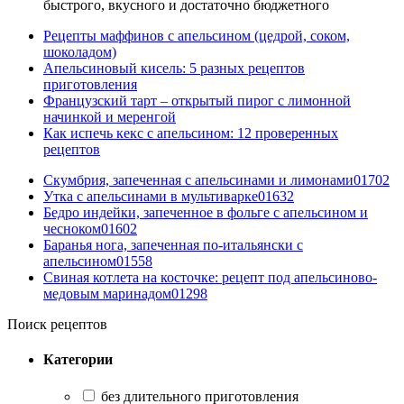
быстрого, вкусного и достаточно бюджетного
Рецепты маффинов с апельсином (цедрой, соком,
шоколадом)
Апельсиновый кисель: 5 разных рецептов
приготовления
Французский тарт – открытый пирог с лимонной
начинкой и меренгой
Как испечь кекс с апельсином: 12 проверенных
рецептов
Скумбрия, запеченная с апельсинами и лимонами
0
1702
Утка с апельсинами в мультиварке
0
1632
Бедро индейки, запеченное в фольге с апельсином и
чесноком
0
1602
Баранья нога, запеченная по-итальянски с
апельсином
0
1558
Свиная котлета на косточке: рецепт под апельсиново-
медовым маринадом
0
1298
Поиск рецептов
Категории
без длительного приготовления