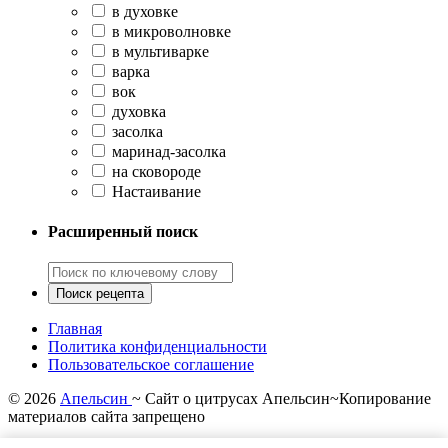
в духовке
в микроволновке
в мультиварке
варка
вок
духовка
засолка
маринад-засолка
на сковороде
Настаивание
Расширенный поиск
Главная
Политика конфиденциальности
Пользовательское соглашение
©
2026
Апельсин
~ Сайт о цитрусах Апельсин~Копирование
материалов сайта запрещено