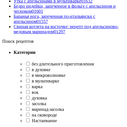
Утка с апельсинами в мультиварке
0
1632
Бедро индейки, запеченное в фольге с апельсином и
чесноком
0
1601
Баранья нога, запеченная по-итальянски с
апельсином
0
1557
Свиная котлета на косточке: рецепт под апельсиново-
медовым маринадом
0
1297
Поиск рецептов
Категории
без длительного приготовления
в духовке
в микроволновке
в мультиварке
варка
вок
духовка
засолка
маринад-засолка
на сковороде
Настаивание