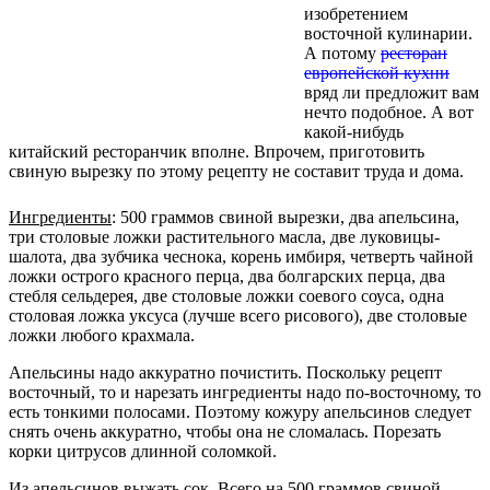
изобретением
восточной кулинарии.
А потому
ресторан
европейской кухни
вряд ли предложит вам
нечто подобное. А вот
какой-нибудь
китайский ресторанчик вполне. Впрочем, приготовить
свиную вырезку по этому рецепту не составит труда и дома.
Ингредиенты
: 500 граммов свиной вырезки, два апельсина,
три столовые ложки растительного масла, две луковицы-
шалота, два зубчика чеснока, корень имбиря, четверть чайной
ложки острого красного перца, два болгарских перца, два
стебля сельдерея, две столовые ложки соевого соуса, одна
столовая ложка уксуса (лучше всего рисового), две столовые
ложки любого крахмала.
Апельсины надо аккуратно почистить. Поскольку рецепт
восточный, то и нарезать ингредиенты надо по-восточному, то
есть тонкими полосами. Поэтому кожуру апельсинов следует
снять очень аккуратно, чтобы она не сломалась. Порезать
корки цитрусов длинной соломкой.
Из апельсинов выжать сок. Всего на 500 граммов свиной