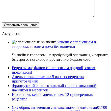
Актуально
Чизкейк с апельсином и
творогом: готовим дома без выпечки
Чизкейк с творогом, не требующий запекания, - вариант
быстрого, вкусного и достаточно бюджетного
Рецепты маффинов с апельсином (цедрой, соком,
шоколадом)
Апельсиновый кисель: 5 разных рецептов
приготовления
Французский тарт – открытый пирог с лимонной
начинкой и меренгой
Как испечь кекс с апельсином: 12 проверенных
рецептов
Скумбрия, запеченная с апельсинами и лимонами
0
1700