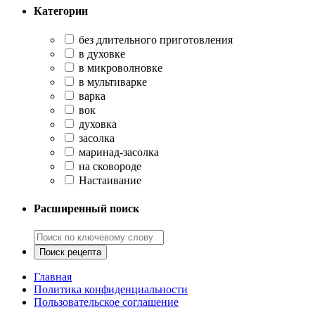
Категории
без длительного приготовления
в духовке
в микроволновке
в мультиварке
варка
вок
духовка
засолка
маринад-засолка
на сковороде
Настаивание
Расширенный поиск
Главная
Политика конфиденциальности
Пользовательское соглашение