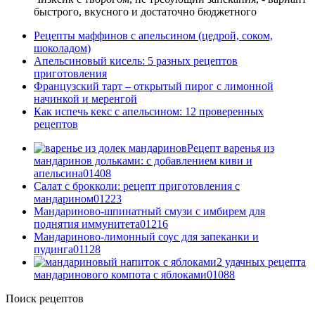
быстрого, вкусного и достаточно бюджетного
Рецепты маффинов с апельсином (цедрой, соком,
шоколадом)
Апельсиновый кисель: 5 разных рецептов
приготовления
Французский тарт – открытый пирог с лимонной
начинкой и меренгой
Как испечь кекс с апельсином: 12 проверенных
рецептов
Рецепт варенья из
мандаринов дольками: с добавлением киви и
апельсина
0
1408
Салат с брокколи: рецепт приготовления с
мандарином
0
1223
Мандариново-шпинатный смузи с имбирем для
поднятия иммунитета
0
1216
Мандариново-лимонный соус для запеканки и
пудинга
0
1128
2 удачных рецепта
мандаринового компота с яблоками
0
1088
Поиск рецептов