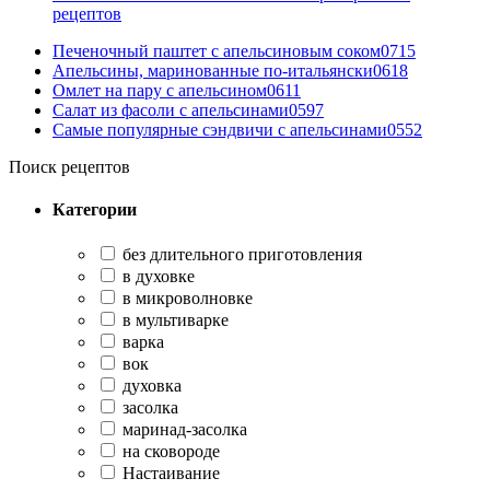
рецептов
Печеночный паштет с апельсиновым соком
0
715
Апельсины, маринованные по-итальянски
0
618
Омлет на пару с апельсином
0
611
Салат из фасоли с апельсинами
0
597
Самые популярные сэндвичи с апельсинами
0
552
Поиск рецептов
Категории
без длительного приготовления
в духовке
в микроволновке
в мультиварке
варка
вок
духовка
засолка
маринад-засолка
на сковороде
Настаивание