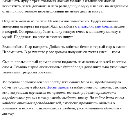
Размешать муку в трех столовых ложках молока. Оставшееся молоко
вскипятить, затем добавить в него разведенную муку и варить на медленном
огне при постоянном перемешивании не менее десяти минут.
Отделить желтки от белков. Из апельсина выжать сок. Цедру половины
апельсина натереть на терке. Желтки взбить с
апельсиновым соком
, маслом
и цедрой. Осторожно добавить полученную смесь к кипящему молоку с
мукой. Подержать на огне несколько минут.
Белки взбить. Сыр натереть. Добавить взбитые белки и тертый сыр к смеси.
Перемешать. В результате у вас должна получиться густая смесь – крем.
Сырно-апельсиновый крем принято подавать намазанным на хлеб толстым
слоем. Обычно сырно-апельсиновые бутерброды дополнительно украшают
толчеными грецкими орехами.
Материал подготовлен при поддержке сайта
I
vara.ru, предлагающего
обучение хастлу в Москве.
Хастл танцы
сегодня очень популярны. Так что,
если вы решили научиться танцевать, то вам придется приложить
определенные усилия к тому, чтобы выбрать школу. На сайте
I
vara.ru вы
найдете опытных преподавателей, сможете прочитать отзывы о
занятиях, а также познакомиться с людьми, уже начавшими обучаться
хастлу.