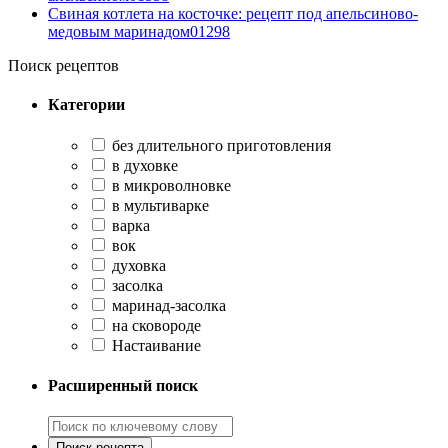
Свиная котлета на косточке: рецепт под апельсиново-
медовым маринадом
0
1298
Поиск рецептов
Категории
без длительного приготовления
в духовке
в микроволновке
в мультиварке
варка
вок
духовка
засолка
маринад-засолка
на сковороде
Настаивание
Расширенный поиск