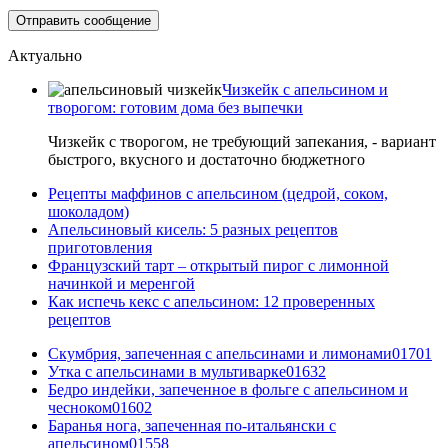
Актуально
Чизкейк с апельсином и
творогом: готовим дома без выпечки
Чизкейк с творогом, не требующий запекания, - вариант
быстрого, вкусного и достаточно бюджетного
Рецепты маффинов с апельсином (цедрой, соком,
шоколадом)
Апельсиновый кисель: 5 разных рецептов
приготовления
Французский тарт – открытый пирог с лимонной
начинкой и меренгой
Как испечь кекс с апельсином: 12 проверенных
рецептов
Скумбрия, запеченная с апельсинами и лимонами
0
1701
Утка с апельсинами в мультиварке
0
1632
Бедро индейки, запеченное в фольге с апельсином и
чесноком
0
1602
Баранья нога, запеченная по-итальянски с
апельсином
0
1558