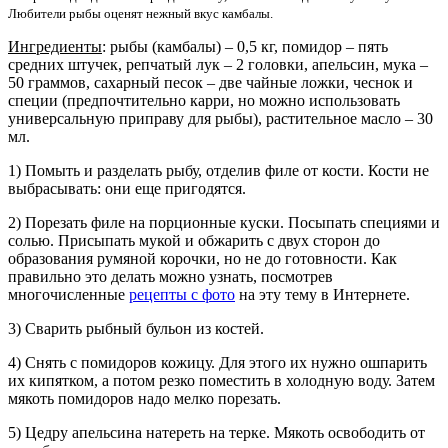
Любители рыбы оценят нежный вкус камбалы.
Ингредиенты
: рыбы (камбалы) – 0,5 кг, помидор – пять
средних штучек, репчатый лук – 2 головки, апельсин, мука –
50 граммов, сахарный песок – две чайные ложки, чеснок и
специи (предпочтительно карри, но можно использовать
универсальную приправу для рыбы), растительное масло – 30
мл.
1) Помыть и разделать рыбу, отделив филе от кости. Кости не
выбрасывать: они еще пригодятся.
2) Порезать филе на порционные куски. Посыпать специями и
солью. Присыпать мукой и обжарить с двух сторон до
образования румяной корочки, но не до готовности. Как
правильно это делать можно узнать, посмотрев
многочисленные
рецепты с фото
на эту тему в Интернете.
3) Сварить рыбный бульон из костей.
4) Снять с помидоров кожицу. Для этого их нужно ошпарить
их кипятком, а потом резко поместить в холодную воду. Затем
мякоть помидоров надо мелко порезать.
5) Цедру апельсина натереть на терке. Мякоть освободить от