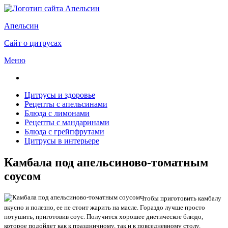
Апельсин
Сайт о цитрусах
Меню
Цитрусы и здоровье
Рецепты с апельсинами
Блюда с лимонами
Рецепты с мандаринами
Блюда с грейпфрутами
Цитрусы в интерьере
Камбала под апельсиново-томатным
соусом
Чтобы приготовить камбалу
вкусно и полезно, ее не стоит жарить на масле. Гораздо лучше просто
потушить, приготовив соус. Получится хорошее диетическое блюдо,
которое подойдет как к праздничному, так и к повседневному столу.