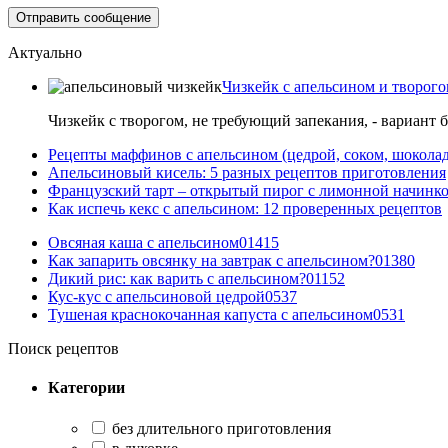
Актуально
Чизкейк с апельсином и творого
Чизкейк с творогом, не требующий запекания, - вариант 
Рецепты маффинов с апельсином (цедрой, соком, шокола
Апельсиновый кисель: 5 разных рецептов приготовления
Французский тарт – открытый пирог с лимонной начинко
Как испечь кекс с апельсином: 12 проверенных рецептов
Овсяная каша с апельсином
0
1415
Как запарить овсянку на завтрак с апельсином?
0
1380
Дикий рис: как варить с апельсином?
0
1152
Кус-кус с апельсиновой цедрой
0
537
Тушеная краснокочанная капуста с апельсином
0
531
Поиск рецептов
Категории
без длительного приготовления