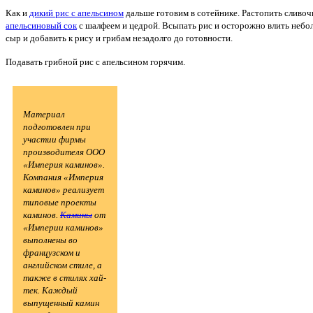
Как и
дикий рис с апельсином
дальше готовим в сотейнике. Растопить сливочн
апельсиновый сок
с шалфеем и цедрой. Всыпать рис и осторожно влить небол
сыр и добавить к рису и грибам незадолго до готовности.
Подавать грибной рис с апельсином горячим.
Материал
подготовлен при
участии фирмы
производителя ООО
«Империя каминов».
Компания «Империя
каминов» реализует
типовые проекты
каминов.
Камины
от
«Империи каминов»
выполнены во
французском и
английском стиле, а
также в стилях хай-
тек. Каждый
выпущенный камин