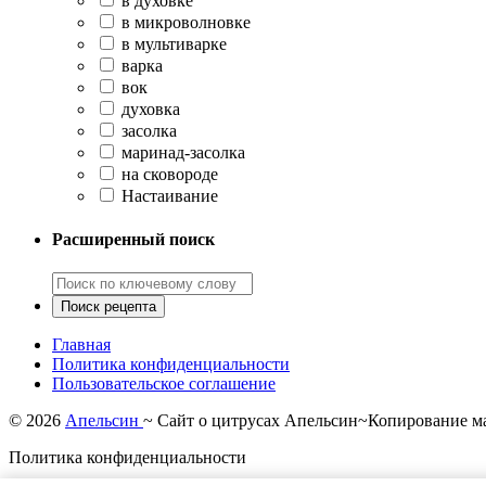
в духовке
в микроволновке
в мультиварке
варка
вок
духовка
засолка
маринад-засолка
на сковороде
Настаивание
Расширенный поиск
Главная
Политика конфиденциальности
Пользовательское соглашение
©
2026
Апельсин
~ Сайт о цитрусах Апельсин~Копирование ма
Политика конфиденциальности