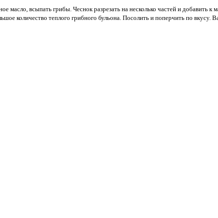
ое масло, всыпать грибы. Чеснок разрезать на несколько частей и добавить к м
ьшое количество теплого грибного бульона. Посолить и поперчить по вкусу. В