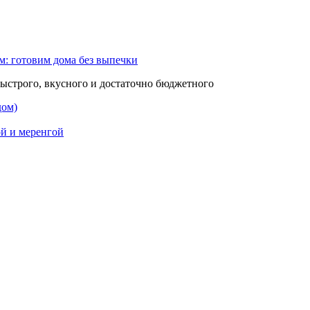
м: готовим дома без выпечки
быстрого, вкусного и достаточно бюджетного
дом)
й и меренгой