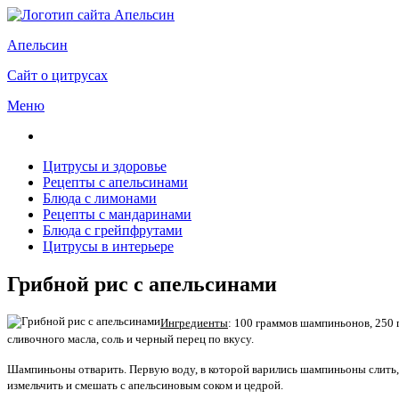
Апельсин
Сайт о цитрусах
Меню
Цитрусы и здоровье
Рецепты с апельсинами
Блюда с лимонами
Рецепты с мандаринами
Блюда с грейпфрутами
Цитрусы в интерьере
Грибной рис с апельсинами
Ингредиенты
: 100 граммов шампиньонов, 250 
сливочного масла, соль и черный перец по вкусу.
Шампиньоны отварить. Первую воду, в которой варились шампиньоны слить, в
измельчить и смешать с апельсиновым соком и цедрой.