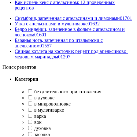
Как испечь кекс с апельсином: 12 проверенных
рецептов
Скумбрия, запеченная с апельсинами и лимонами
0
1701
Утка с апельсинами в мультиварке
0
1632
Бедро индейки, запеченное в фольге с апельсином и
чесноком
0
1601
Баранья нога, запеченная по-итальянски с
апельсином
0
1557
Свиная котлета на косточке: рецепт под апельсиново-
медовым маринадом
0
1297
Поиск рецептов
Категории
без длительного приготовления
в духовке
в микроволновке
в мультиварке
варка
вок
духовка
засолка