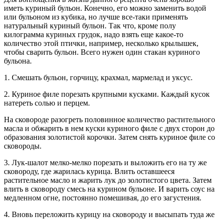
иметь куриный бульон. Конечно, его можно заменить водой
или бульоном из кубика, но лучше все-таки применять
натуральный куриный бульон. Так что, кроме полу
килограмма куриных грудок, надо взять еще какое-то
количество этой птички, например, несколько крылышек,
чтобы сварить бульон. Всего нужен один стакан куриного
бульона.
1. Смешать бульон, горчицу, крахмал, мармелад и уксус.
2. Куриное филе порезать крупными кусками. Каждый кусок
натереть солью и перцем.
На сковороде разогреть половинное количество растительного
масла и обжарить в нем куски куриного филе с двух сторон до
образования золотистой корочки. Затем снять куриное филе со
сковороды.
3. Лук-шалот мелко-мелко порезать и выложить его на ту же
сковороду, где жарилась курица. Влить оставшееся
растительное масло и жарить лук до золотистого цвета. Затем
влить в сковороду смесь на курином бульоне. И варить соус на
медленном огне, постоянно помешивая, до его загустения.
4. Вновь переложить курицу на сковороду и высыпать туда же