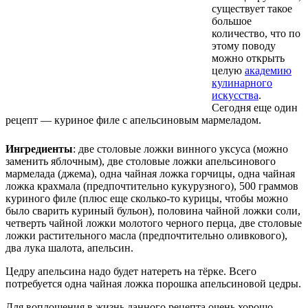
существует такое
большое
количество, что по
этому поводу
можно открыть
целую
академию
кулинарного
искусства
.
Сегодня еще один
рецепт — куриное филе с апельсиновым мармеладом.
Ингредиенты
: две столовые ложки винного уксуса (можно
заменить яблочным), две столовые ложки апельсинового
мармелада (джема), одна чайная ложка горчицы, одна чайная
ложка крахмала (предпочтительно кукурузного), 500 граммов
куриного филе (плюс еще сколько-то курицы, чтобы можно
было сварить куриный бульон), половина чайной ложки соли,
четверть чайной ложки молотого черного перца, две столовые
ложки растительного масла (предпочтительно оливкового),
два лука шалота, апельсин.
Цедру апельсина надо будет натереть на тёрке. Всего
потребуется одна чайная ложка порошка апельсиновой цедры.
Для воплощения в жизнь данного рецепта очень хорошо