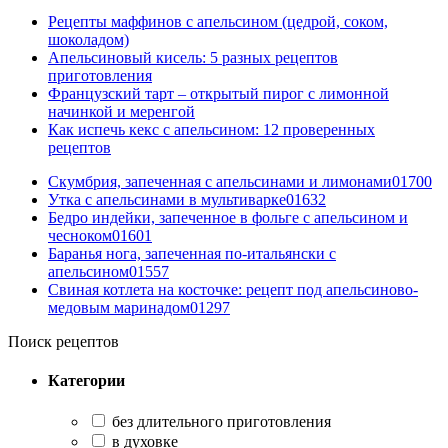
Рецепты маффинов с апельсином (цедрой, соком,
шоколадом)
Апельсиновый кисель: 5 разных рецептов
приготовления
Французский тарт – открытый пирог с лимонной
начинкой и меренгой
Как испечь кекс с апельсином: 12 проверенных
рецептов
Скумбрия, запеченная с апельсинами и лимонами
0
1700
Утка с апельсинами в мультиварке
0
1632
Бедро индейки, запеченное в фольге с апельсином и
чесноком
0
1601
Баранья нога, запеченная по-итальянски с
апельсином
0
1557
Свиная котлета на косточке: рецепт под апельсиново-
медовым маринадом
0
1297
Поиск рецептов
Категории
без длительного приготовления
в духовке