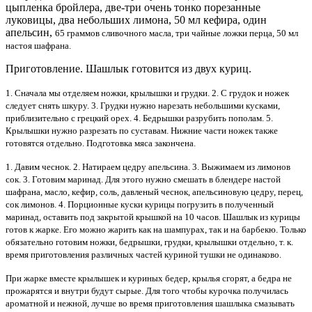
цыпленка бройлера, две-три очень тонко порезанные
луковицы, два небольших лимона, 50 мл кефира, один
апельсин,
65 граммов сливочного масла, три чайные ложки перца, 50 мл
настоя шафрана.
Приготовление. Шашлык готовится из двух куриц.
1. Сначала мы отделяем ножки, крылышки и грудки. 2. С грудок и ножек
следует снять шкуру. 3. Грудки нужно нарезать небольшими кусками,
приблизительно с грецкий орех. 4. Бедрышки разрубить пополам. 5.
Крылышки нужно разрезать по суставам. Нижние части ножек также
готовятся отдельно. Подготовка мяса закончена.
1. Давим чеснок. 2. Натираем цедру апельсина. 3. Выжимаем из лимонов
сок. 3. Готовим маринад. Для этого нужно смешать в блендере настой
шафрана, масло, кефир, соль, давленый чеснок, апельсиновую цедру, перец,
сок лимонов. 4. Порционные куски курицы погрузить в полученный
маринад, оставить под закрытой крышкой на 10 часов. Шашлык из курицы
готов к жарке. Его можно жарить как на шампурах, так и на барбекю. Только
обязательно готовим ножки, бедрышки, грудки, крылышки отдельно, т. к.
время приготовления различных частей куриной тушки не одинаково.
При жарке вместе крылышек и куриных бедер, крылья сгорят, а бедра не
прожарятся и внутри будут сырые. Для того чтобы курочка получилась
ароматной и нежной, лучше во время приготовления шашлыка смазывать