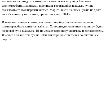
его тем же маринадом, в котором и вымачивалась курица. Не стоит
злоупотреблять маринадом и поливать готовящийся шашлык, лучше
смазывать его кулинарской кистью. Жарить такой шашлык нужно не долго,
во избежание сухости мяса, примерно минут 10-15.
В качестве гарнира к этому шашлыку подойдут запеченные на углях
помидоры, баклажаны или кабачки. Хорошим дополнением к гарниру будет
жареный лук с шашлыка. Не помешает хорошему шашлыку и свежая зелень.
И чем ее больше, тем лучше. Шашлык хорошо сочетается со сметанным
соусом.