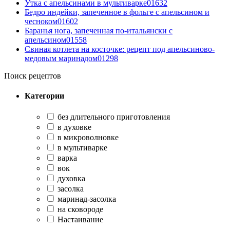
Утка с апельсинами в мультиварке
0
1632
Бедро индейки, запеченное в фольге с апельсином и
чесноком
0
1602
Баранья нога, запеченная по-итальянски с
апельсином
0
1558
Свиная котлета на косточке: рецепт под апельсиново-
медовым маринадом
0
1298
Поиск рецептов
Категории
без длительного приготовления
в духовке
в микроволновке
в мультиварке
варка
вок
духовка
засолка
маринад-засолка
на сковороде
Настаивание