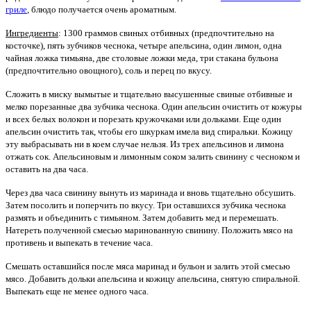
гриле
, блюдо получается очень ароматным.
Ингредиенты
: 1300 граммов свиных отбивных (предпочтительно на
косточке), пять зубчиков чеснока, четыре апельсина, один лимон, одна
чайная ложка тимьяна, две столовые ложки меда, три стакана бульона
(предпочтительно овощного), соль и перец по вкусу.
Сложить в миску вымытые и тщательно высушенные свиные отбивные и
мелко порезанные два зубчика чеснока. Один апельсин очистить от кожуры
и всех белых волокон и порезать кружочками или дольками. Еще один
апельсин очистить так, чтобы его шкуркам имела вид спиральки. Кожицу
эту выбрасывать ни в коем случае нельзя. Из трех апельсинов и лимона
отжать сок. Апельсиновым и лимонным соком залить свинину с чесноком и
оставить на два часа.
Через два часа свинину вынуть из маринада и вновь тщательно обсушить.
Затем посолить и поперчить по вкусу. Три оставшихся зубчика чеснока
размять и объединить с тимьяном. Затем добавить мед и перемешать.
Натереть полученной смесью маринованную свинину. Положить мясо на
противень и выпекать в течение часа.
Смешать оставшийся после мяса маринад и бульон и залить этой смесью
мясо. Добавить дольки апельсина и кожицу апельсина, снятую спиральной.
Выпекать еще не менее одного часа.