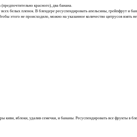
 (предпочтительно красного), два банана.
 всех белых пленок. В блендере ресуспендировать апельсины, грейпфрут и ба
обы этого не происходило, можно на указанное количество цитрусов взять не 
ы киви, яблоки, удалив семечки, и бананы. Ресуспендировать все фрукты в бле