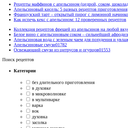
Рецепты маффинов с апельсином (цедрой, соком, шокола
Апельсиновый кисель: 5 разных рецептов приготовления
Французский тарт – открытый пирог с лимонной начинко
Как испечь кекс с апельсином: 12 проверенных рецептов
Коллекция рецептов фрешей из апельсинов на любой вку
Белое вино с апельсиновым соком – сильнейший афродиз
Апельсиновая вода с зеленым чаем для похудения и увла
Апельсиновые смузи
0
1782
Освежающий смузи из цитрусов и огурцов
0
1553
Поиск рецептов
Категории
без длительного приготовления
в духовке
в микроволновке
в мультиварке
варка
вок
духовка
засолка