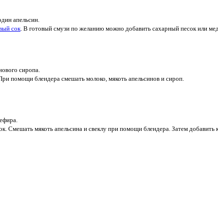
один апельсин.
вый сок
. В готовый смузи по желанию можно добавить сахарный песок или ме
нового сиропа.
 При помощи блендера смешать молоко, мякоть апельсинов и сироп.
кефира.
ок. Смешать мякоть апельсина и свеклу при помощи блендера. Затем добавить 