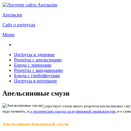
Апельсин
Сайт о цитрусах
Меню
Цитрусы и здоровье
Рецепты с апельсинами
Блюда с лимонами
Рецепты с мандаринами
Блюда с грейпфрутами
Цитрусы в интерьере
Апельсиновые смузи
Существует очень много рецептов апельсиновых смузи
надо помнить, и
о тропических плодах из кулинарной энциклопедии
, и о са
Апельсиново-банановый смузи