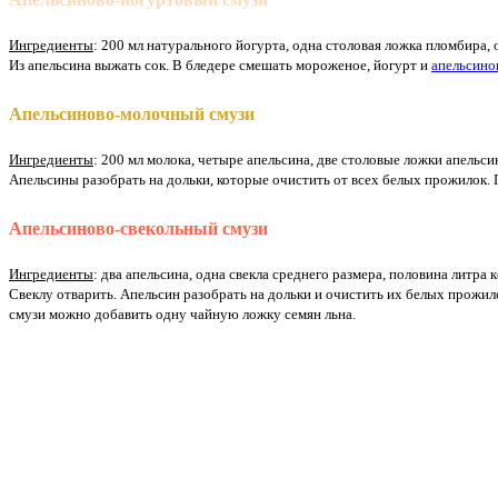
Ингредиенты
: 200 мл натурального йогурта, одна столовая ложка пломбира, 
Из апельсина выжать сок. В бледере смешать мороженое, йогурт и
апельсино
Апельсиново-молочный смузи
Ингредиенты
: 200 мл молока, четыре апельсина, две столовые ложки апельси
Апельсины разобрать на дольки, которые очистить от всех белых прожилок.
Апельсиново-свекольный смузи
Ингредиенты
: два апельсина, одна свекла среднего размера, половина литра 
Свеклу отварить. Апельсин разобрать на дольки и очистить их белых прожил
смузи можно добавить одну чайную ложку семян льна.