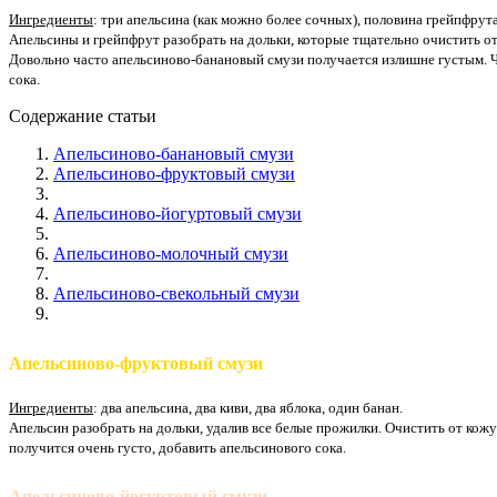
Ингредиенты
: три апельсина (как можно более сочных), половина грейпфрута
Апельсины и грейпфрут разобрать на дольки, которые тщательно очистить от
Довольно часто апельсиново-банановый смузи получается излишне густым. Чт
сока.
Содержание статьи
Апельсиново-банановый смузи
Апельсиново-фруктовый смузи
Апельсиново-йогуртовый смузи
Апельсиново-молочный смузи
Апельсиново-свекольный смузи
Апельсиново-фруктовый смузи
Ингредиенты
: два апельсина, два киви, два яблока, один банан.
Апельсин разобрать на дольки, удалив все белые прожилки. Очистить от кожур
получится очень густо, добавить апельсинового сока.
Апельсиново-йогуртовый смузи