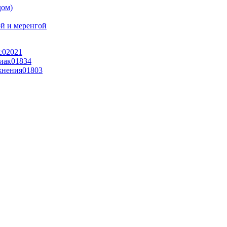
дом)
й и меренгой
с
0
2021
иак
0
1834
жнения
0
1803