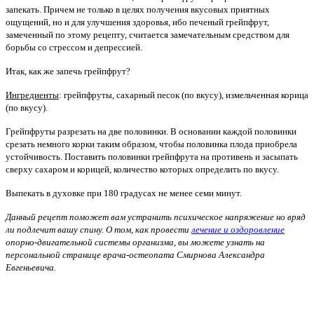
запекать. Причем не только в целях получения вкусовых приятных
ощущений, но и для улучшения здоровья, ибо печеный грейпфрут,
замеченный по этому рецепту, считается замечательным средством для
борьбы со стрессом и депрессией.
Итак, как же запечь грейпфрут?
Ингредиенты
: грейпфруты, сахарный песок (по вкусу), измельченная корица
(по вкусу).
Грейпфруты разрезать на две половинки. В основании каждой половинки
срезать немного корки таким образом, чтобы половинка плода приобрела
устойчивость. Поставить половинки грейпфрута на противень и засыпать
сверху сахаром и корицей, количество которых определить по вкусу.
Выпекать в духовке при 180 градусах не менее семи минут.
Данный рецепт поможет вам устранить психическое напряжение но вряд
ли подлечит вашу спину. О том, как провести
лечение и оздоровление
опорно-двигательной системы организма, вы можете узнать на
персональной странице врача-остеопата Смирнова Александра
Евгеньевича.