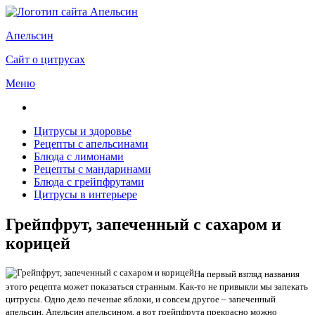
Апельсин
Сайт о цитрусах
Меню
Цитрусы и здоровье
Рецепты с апельсинами
Блюда с лимонами
Рецепты с мандаринами
Блюда с грейпфрутами
Цитрусы в интерьере
Грейпфрут, запеченный с сахаром и
корицей
На первый взгляд названия
этого рецепта может показаться странным. Как-то не привыкли мы запекать
цитрусы. Одно дело печеные яблоки, и совсем другое – запеченный
апельсин. Апельсин апельсином, а вот грейпфрута прекрасно можно