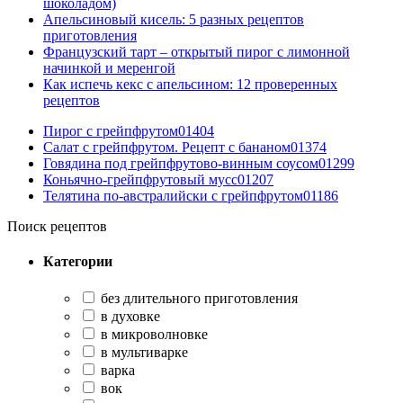
шоколадом)
Апельсиновый кисель: 5 разных рецептов
приготовления
Французский тарт – открытый пирог с лимонной
начинкой и меренгой
Как испечь кекс с апельсином: 12 проверенных
рецептов
Пирог с грейпфрутом
0
1404
Салат с грейпфрутом. Рецепт с бананом
0
1374
Говядина под грейпфрутово-винным соусом
0
1299
Коньячно-грейпфрутовый мусс
0
1207
Телятина по-австралийски с грейпфрутом
0
1186
Поиск рецептов
Категории
без длительного приготовления
в духовке
в микроволновке
в мультиварке
варка
вок