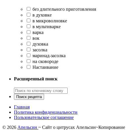
без длительного приготовления
в духовке
в микроволновке
в мультиварке
варка
вок
духовка
засолка
маринад-засолка
на сковороде
Настаивание
Расширенный поиск
Главная
Политика конфиденциальности
Пользовательское соглашение
©
2026
Апельсин
~ Сайт о цитрусах Апельсин~Копирование