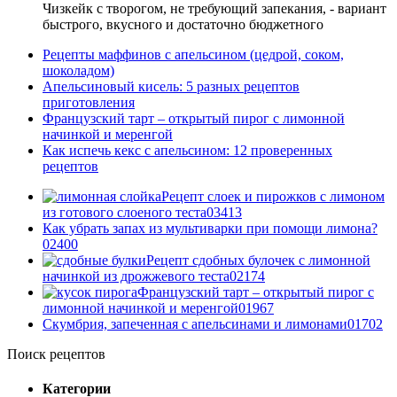
Чизкейк с творогом, не требующий запекания, - вариант
быстрого, вкусного и достаточно бюджетного
Рецепты маффинов с апельсином (цедрой, соком,
шоколадом)
Апельсиновый кисель: 5 разных рецептов
приготовления
Французский тарт – открытый пирог с лимонной
начинкой и меренгой
Как испечь кекс с апельсином: 12 проверенных
рецептов
Рецепт слоек и пирожков с лимоном
из готового слоеного теста
0
3413
Как убрать запах из мультиварки при помощи лимона?
0
2400
Рецепт сдобных булочек с лимонной
начинкой из дрожжевого теста
0
2174
Французский тарт – открытый пирог с
лимонной начинкой и меренгой
0
1967
Скумбрия, запеченная с апельсинами и лимонами
0
1702
Поиск рецептов
Категории