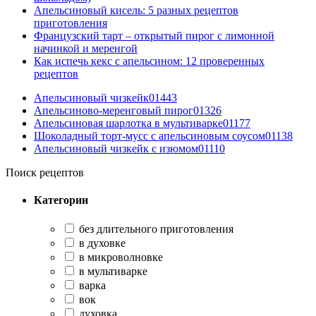
Апельсиновый кисель: 5 разных рецептов
приготовления
Французский тарт – открытый пирог с лимонной
начинкой и меренгой
Как испечь кекс с апельсином: 12 проверенных
рецептов
Апельсиновый чизкейк
0
1443
Апельсиново-меренговый пирог
0
1326
Апельсиновая шарлотка в мультиварке
0
1177
Шоколадный торт-мусс с апельсиновым соусом
0
1138
Апельсиновый чизкейк с изюмом
0
1110
Поиск рецептов
Категории
без длительного приготовления
в духовке
в микроволновке
в мультиварке
варка
вок
духовка