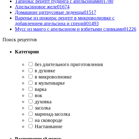
Тапиока: рецепт пудинга с апельсинами
0
1780
Апельсиновое желе
0
1674
Домашние цитрусовые леденцы
0
1517
Варенье из инжира: рецепт в микроволновке с
добавлением апельсина и специй
0
1493
Мусс из манго с апельсином и взбитыми сливками
0
1226
Поиск рецептов
Категории
без длительного приготовления
в духовке
в микроволновке
в мультиварке
варка
вок
духовка
засолка
маринад-засолка
на сковороде
Настаивание
Расширенный поиск