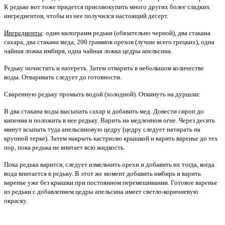
К редьке вот тоже придется присовокупить много других более сладких
ингредиентов, чтобы из нее получился настоящий десерт.
Ингредиенты
: один килограмм редьки (обязательно черной), два стакана
сахара, два стакана меда, 200 граммов орехов (лучше всего грецких), одна
чайная ложка имбиря, одна чайная ложка цедры апельсина.
Редьку почистить и натереть. Затем отварить в небольшом количестве
воды. Отваривать следует до готовности.
Сваренную редьку промыть водой (холодной). Откинуть на дуршлаг.
В два стакана воды высыпать сахар и добавить мед. Довести сироп до
кипения и положить в нее редьку. Варить на медленном огне. Через десять
минут всыпать туда апельсиновую цедру (цедру следует натирать на
крупной терке). Затем накрыть кастрюлю крышкой и варить варенье до тех
пор, пока редька не впитает всю жидкость.
Пока редька варится, следует измельчить орехи и добавить их тогда, когда
вода впитается в редьку. В этот же момент добавить имбирь и варить
варенье уже без крышки при постоянном перемешивании. Готовое варенье
из редьки с добавлением цедры апельсина имеет светло-коричневую
окраску.