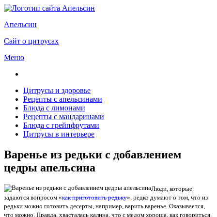
Апельсин
Сайт о цитрусах
Меню
Цитрусы и здоровье
Рецепты с апельсинами
Блюда с лимонами
Рецепты с мандаринами
Блюда с грейпфрутами
Цитрусы в интерьере
Варенье из редьки с добавлением
цедры апельсина
Люди, которые
задаются вопросом «
как приготовить редьку
», редко думают о том, что из
редьки можно готовить десерты, например, варить варенье. Оказывается,
что можно. Правда, хвасталась калина, что с медом хороша, как говориться.