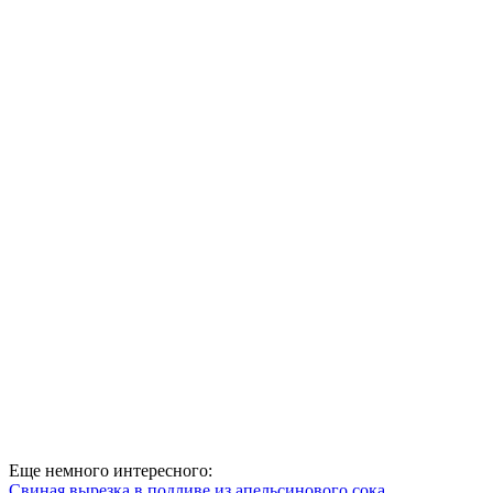
Еще немного интересного:
Свиная вырезка в подливе из апельсинового сока