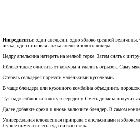
Ингредиенты
: один апельсин, одно яблоко средней величины,
песка, одна столовая ложка апельсинового ликера.
Цедру апельсина натереть на мелкой терке. Затем снять с цитр
Яблоко также очистить от кожуры и удалить огрызок. Саму мяк
Стебель сельдерея порезать маленькими кусочками.
В чаще блендера или кухонного комбайна объединить порошок а
Тут надо соблюсти золотую середину. Смесь должна получиться
Далее добавьте орехи и вновь включите блендер. В самом конц
Универсальная клюквенная приправа с апельсинами и яблоками г
Лучше поместить его туда на всю ночь.