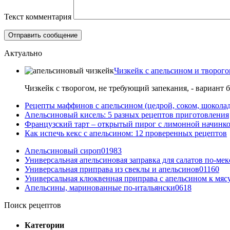
Текст комментария
Актуально
Чизкейк с апельсином и творого
Чизкейк с творогом, не требующий запекания, - вариант 
Рецепты маффинов с апельсином (цедрой, соком, шокола
Апельсиновый кисель: 5 разных рецептов приготовления
Французский тарт – открытый пирог с лимонной начинко
Как испечь кекс с апельсином: 12 проверенных рецептов
Апельсиновый сироп
0
1983
Универсальная апельсиновая заправка для салатов по-ме
Универсальная приправа из свеклы и апельсинов
0
1160
Универсальная клюквенная приправа с апельсином к мяс
Апельсины, маринованные по-итальянски
0
618
Поиск рецептов
Категории