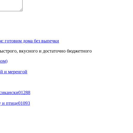
м: готовим дома без выпечки
быстрого, вкусного и достаточно бюджетного
дом)
й и меренгой
ксикански
0
1288
у и птице
0
1093