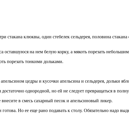
 три стакана клюквы, один стебелек сельдерея, половина стакана
уса оставшуюся на нем белую корку, а мякоть порезать небольши
оть порезать тонкими дольками.
пельсином цедры и кусочки апельсина и сельдерея, дольки ябло
 достаточно однородной, но ей не следует превращаться в полн
е внесите в смесь сахарный песок и апельсиновый ликер.
отова. Но ее еще рано подавать к столу. Обязательно надо выде