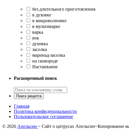
без длительного приготовления
в духовке
в микроволновке
в мультиварке
варка
вок
духовка
засолка
маринад-засолка
на сковороде
Настаивание
Расширенный поиск
Главная
Политика конфиденциальности
Пользовательское соглашение
©
2026
Апельсин
~ Сайт о цитрусах Апельсин~Копирование ма