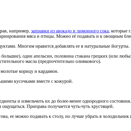
рав, например,
заправки из авокадо и лимонного сока
, которые 
 гарнирования мяса и птицы. Можно её подавать и к овощным бл
дуктами. Многим нравится добавлять ее в натуральные йогурты.
нь большие), один апельсин, половина стакана грецких (или любы
астительного масла (предпочтительно оливкового).
 молотые корицу и кардамон.
льшими кусочками вместе с кожурой.
диенты и измельчить их до более-менее однородного состояния.
 ощущаться. Приправа получается чуть-чуть хрустящей.
ва, ее можно подавать к столу, но лучше убрать в холодильник н