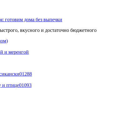
м: готовим дома без выпечки
быстрого, вкусного и достаточно бюджетного
дом)
й и меренгой
ксикански
0
1288
у и птице
0
1093