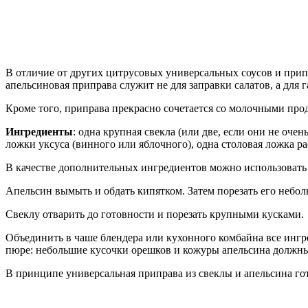
В отличие от других цитрусовых универсальных соусов и прип
апельсиновая приправа служит не для заправки салатов, а для
Кроме того, приправа прекрасно сочетается со молочными про
Ингредиенты
: одна крупная свекла (или две, если они не оче
ложки уксуса (винного или яблочного), одна столовая ложка р
В качестве дополнительных ингредиентов можно использовать
Апельсин вымыть и обдать кипятком. Затем порезать его небо
Свеклу отварить до готовности и порезать крупными кусками.
Объединить в чаше блендера или кухонного комбайна все ингре
пюре: небольшие кусочки орешков и кожуры апельсина должны
В принципе универсальная приправа из свеклы и апельсина гото