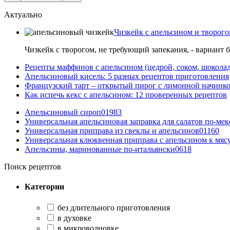
Актуально
Чизкейк с апельсином и творого
Чизкейк с творогом, не требующий запекания, - вариант 
Рецепты маффинов с апельсином (цедрой, соком, шокола
Апельсиновый кисель: 5 разных рецептов приготовления
Французский тарт – открытый пирог с лимонной начинко
Как испечь кекс с апельсином: 12 проверенных рецептов
Апельсиновый сироп
0
1983
Универсальная апельсиновая заправка для салатов по-ме
Универсальная приправа из свеклы и апельсинов
0
1160
Универсальная клюквенная приправа с апельсином к мяс
Апельсины, маринованные по-итальянски
0
618
Поиск рецептов
Категории
без длительного приготовления
в духовке
в микроволновке