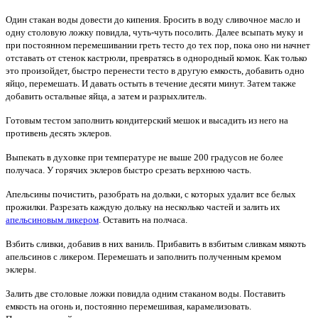
Один стакан воды довести до кипения. Бросить в воду сливочное масло и
одну столовую ложку повидла, чуть-чуть посолить. Далее всыпать муку и
при постоянном перемешивании греть тесто до тех пор, пока оно ни начнет
отставать от стенок кастрюли, превратясь в однородный комок. Как только
это произойдет, быстро перенести тесто в другую емкость, добавить одно
яйцо, перемешать. И давать остыть в течение десяти минут. Затем также
добавить остальные яйца, а затем и разрыхлитель.
Готовым тестом заполнить кондитерский мешок и высадить из него на
противень десять эклеров.
Выпекать в духовке при температуре не выше 200 градусов не более
получаса. У горячих эклеров быстро срезать верхнюю часть.
Апельсины почистить, разобрать на дольки, с которых удалит все белых
прожилки. Разрезать каждую дольку на несколько частей и залить их
апельсиновым ликером
. Оставить на полчаса.
Взбить сливки, добавив в них ваниль. Прибавить в взбитым сливкам мякоть
апельсинов с ликером. Перемешать и заполнить полученным кремом
эклеры.
Залить две столовые ложки повидла одним стаканом воды. Поставить
емкость на огонь и, постоянно перемешивая, карамелизовать.