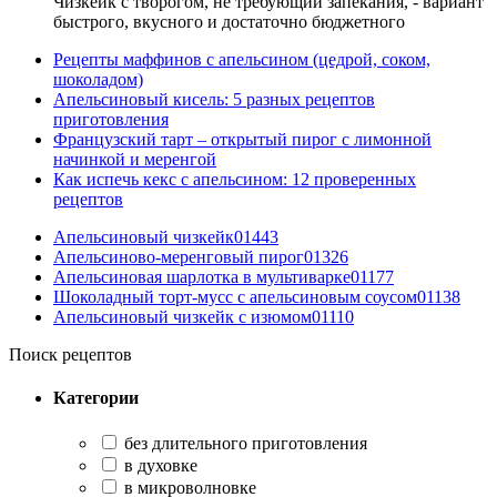
Чизкейк с творогом, не требующий запекания, - вариант
быстрого, вкусного и достаточно бюджетного
Рецепты маффинов с апельсином (цедрой, соком,
шоколадом)
Апельсиновый кисель: 5 разных рецептов
приготовления
Французский тарт – открытый пирог с лимонной
начинкой и меренгой
Как испечь кекс с апельсином: 12 проверенных
рецептов
Апельсиновый чизкейк
0
1443
Апельсиново-меренговый пирог
0
1326
Апельсиновая шарлотка в мультиварке
0
1177
Шоколадный торт-мусс с апельсиновым соусом
0
1138
Апельсиновый чизкейк с изюмом
0
1110
Поиск рецептов
Категории
без длительного приготовления
в духовке
в микроволновке