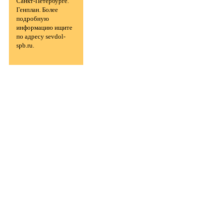
Санкт-Петербурге.
Генплан. Более
подробную
информацию ищите
по адресу sevdol-
spb.ru.