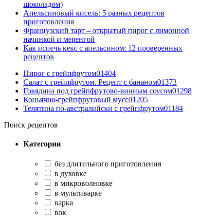
шоколадом)
Апельсиновый кисель: 5 разных рецептов
приготовления
Французский тарт – открытый пирог с лимонной
начинкой и меренгой
Как испечь кекс с апельсином: 12 проверенных
рецептов
Пирог с грейпфрутом
0
1404
Салат с грейпфрутом. Рецепт с бананом
0
1373
Говядина под грейпфрутово-винным соусом
0
1298
Коньячно-грейпфрутовый мусс
0
1205
Телятина по-австралийски с грейпфрутом
0
1184
Поиск рецептов
Категории
без длительного приготовления
в духовке
в микроволновке
в мультиварке
варка
вок