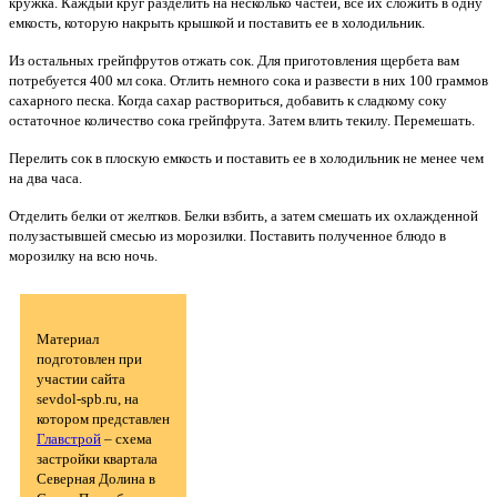
кружка. Каждый круг разделить на несколько частей, все их сложить в одну
емкость, которую накрыть крышкой и поставить ее в холодильник.
Из остальных грейпфрутов отжать сок. Для приготовления щербета вам
потребуется 400 мл сока. Отлить немного сока и развести в них 100 граммов
сахарного песка. Когда сахар раствориться, добавить к сладкому соку
остаточное количество сока грейпфрута. Затем влить текилу. Перемешать.
Перелить сок в плоскую емкость и поставить ее в холодильник не менее чем
на два часа.
Отделить белки от желтков. Белки взбить, а затем смешать их охлажденной
полузастывшей смесью из морозилки. Поставить полученное блюдо в
морозилку на всю ночь.
Материал
подготовлен при
участии сайта
sevdol-spb.ru, на
котором представлен
Главстрой
– схема
застройки квартала
Северная Долина в