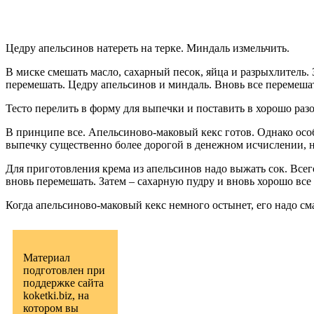
Цедру апельсинов натереть на терке. Миндаль измельчить.
В миске смешать масло, сахарный песок, яйца и разрыхлитель.
перемешать. Цедру апельсинов и миндаль. Вновь все перемеша
Тесто перелить в форму для выпечки и поставить в хорошо разо
В принципе все. Апельсиново-маковый кекс готов. Однако осо
выпечку существенно более дорогой в денежном исчислении, н
Для приготовления крема из апельсинов надо выжать сок. Все
вновь перемешать. Затем – сахарную пудру и вновь хорошо все
Когда апельсиново-маковый кекс немного остынет, его надо с
Материал
подготовлен при
поддержке сайта
koketki.biz, на
котором вы