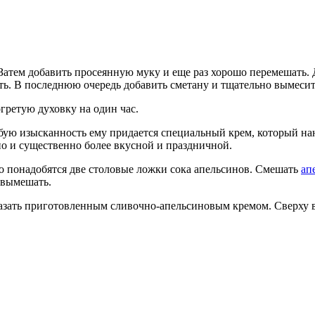
 Затем добавить просеянную муку и еще раз хорошо перемешать. 
ть. В последнюю очередь добавить сметану и тщательно вымесит
гретую духовку на один час.
бую изысканность ему придается специальный крем, который нан
о и существенно более вкусной и праздничной.
го понадобятся две столовые ложки сока апельсинов. Смешать
ап
 вымешать.
мазать приготовленным сливочно-апельсиновым кремом. Сверху 