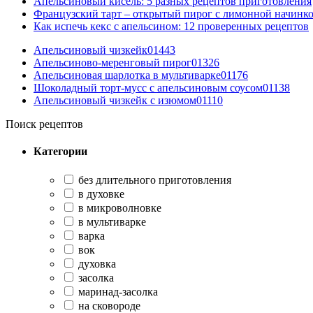
Апельсиновый кисель: 5 разных рецептов приготовления
Французский тарт – открытый пирог с лимонной начинко
Как испечь кекс с апельсином: 12 проверенных рецептов
Апельсиновый чизкейк
0
1443
Апельсиново-меренговый пирог
0
1326
Апельсиновая шарлотка в мультиварке
0
1176
Шоколадный торт-мусс с апельсиновым соусом
0
1138
Апельсиновый чизкейк с изюмом
0
1110
Поиск рецептов
Категории
без длительного приготовления
в духовке
в микроволновке
в мультиварке
варка
вок
духовка
засолка
маринад-засолка
на сковороде