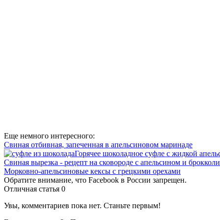
Еще немного интересного:
Свиная отбивная, запеченная в апельсиновом маринаде
Горячее шоколадное суфле с жидкой апел
Свиная вырезка - рецепт на сковороде с апельсином и брокколи
Морковно-апельсиновые кексы с грецкими орехами
Обратите внимание, что Facebook в России запрещен.
Отличная статья
0
Увы, комментариев пока нет. Станьте первым!