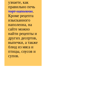
узнаете, как
правильно печь
торт наполеон
.
Кроме рецепта
изысканного
наполеона, на
сайте можно
найти рецепты и
других десертов,
выпечки, а также
блюд из мяса и
птицы, соусов и
супов.