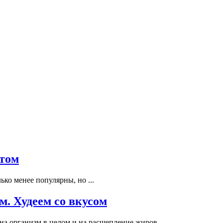
утом
ько менее популярны, но ...
м. Худеем со вкусом
на организм в целом и на расщепление жиров ...