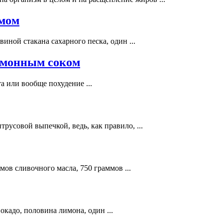
емом
иной стакана сахарного песка, один ...
имонным соком
та или вообще похудение ...
русовой выпечкой, ведь, как правило, ...
мов сливочного масла, 750 граммов ...
окадо, половина лимона, один ...