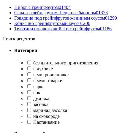
Пирог с грейпфрутом
0
1404
Салат с грейпфрутом. Рецепт с бананом
0
1373
Говядина под грейпфрутово-винным соусом
0
1299
Коньячно-грейпфрутовый мусс
0
1206
Телятина по-австралийски с грейпфрутом
0
1186
Поиск рецептов
Категории
без длительного приготовления
в духовке
в микроволновке
в мультиварке
варка
вок
духовка
засолка
маринад-засолка
на сковороде
Настаивание