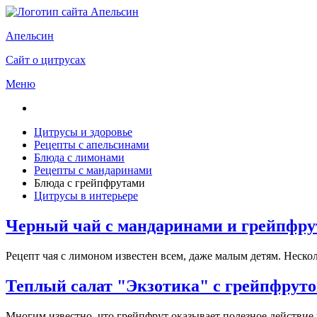
Апельсин
Сайт о цитрусах
Меню
Цитрусы и здоровье
Рецепты с апельсинами
Блюда с лимонами
Рецепты с мандаринами
Блюда с грейпфрутами
Цитрусы в интерьере
Черный чай с мандаринами и грейпфр
Рецепт чая с лимоном известен всем, даже малым детям. Нескол
Теплый салат "Экзотика" с грейпфруто
Многим известно, что грейпфрут оказывает полезное действие 