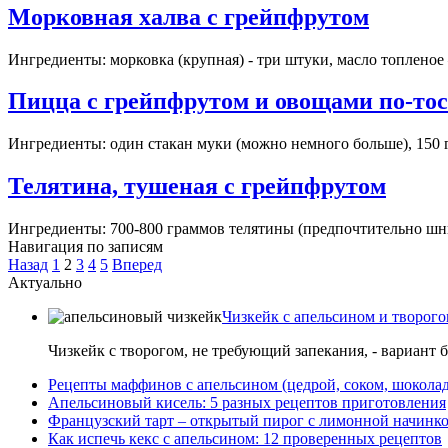
Морковная халва с грейпфрутом
Ингредиенты: морковка (крупная) - три штуки, масло топленое –
Пицца с грейпфрутом и овощами по-то
Ингредиенты: один стакан муки (можно немного больше), 150 гр
Телятина, тушеная с грейпфрутом
Ингредиенты: 700-800 граммов телятины (предпочтительно шни
Навигация по записям
Назад
1
2
3
4
5
Вперед
Актуально
Чизкейк с апельсином и творого
Чизкейк с творогом, не требующий запекания, - вариант 
Рецепты маффинов с апельсином (цедрой, соком, шокола
Апельсиновый кисель: 5 разных рецептов приготовления
Французский тарт – открытый пирог с лимонной начинко
Как испечь кекс с апельсином: 12 проверенных рецептов